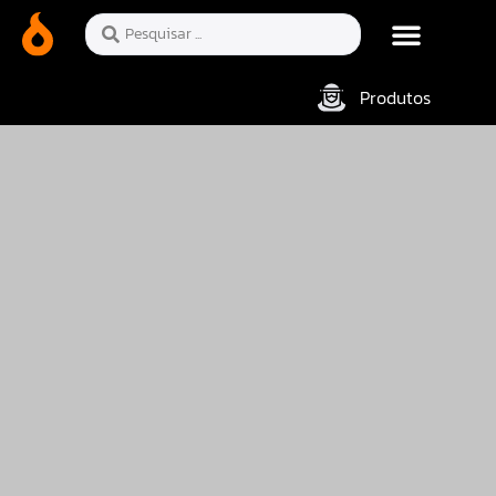
Produtos