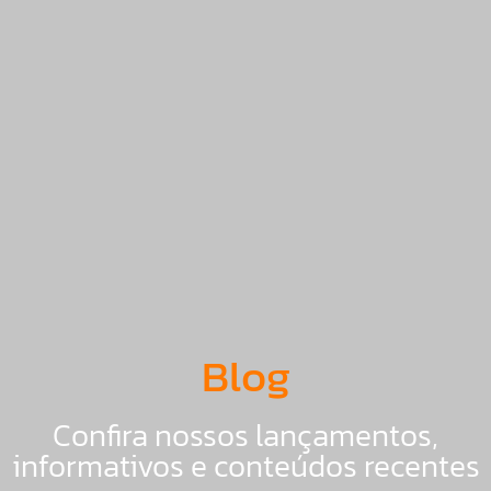
Blog
Confira nossos lançamentos,
informativos e conteúdos recentes