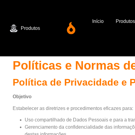
Início
Produtos
Produtos
Políticas e Normas d
Política de Privacidade e
Objetivo
Estabelecer as diretrizes e procedimentos eficazes para:
Uso compartilhado de Dados Pessoais e para a tran
Gerenciamento da confidencialidade das informaçõe
destas informações.