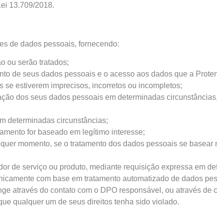
Lei 13.709/2018.
lares de dados pessoais, fornecendo:
o ou serão tratados;
ento de seus dados pessoais e o acesso aos dados que a Prote
 se estiverem imprecisos, incorretos ou incompletos;
ação dos seus dados pessoais em determinadas circunstâncias,
em determinadas circunstâncias;
tamento for baseado em legítimo interesse;
alquer momento, se o tratamento dos dados pessoais se basear 
dor de serviço ou produto, mediante requisição expressa em de
unicamente com base em tratamento automatizado de dados pes
enge através do contato com o DPO responsável, ou através de
 que qualquer um de seus direitos tenha sido violado.