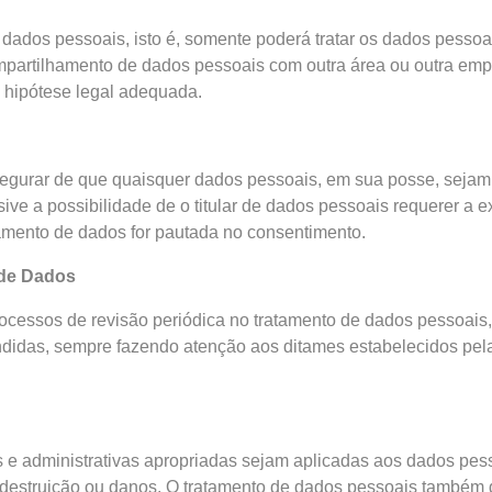
 dados pessoais, isto é, somente poderá tratar os dados pesso
compartilhamento de dados pessoais com outra área ou outra em
 hipótese legal adequada.
egurar de que quaisquer dados pessoais, em sua posse, sejam 
sive a possibilidade de o titular de dados pessoais requerer a
tamento de dados for pautada no consentimento.
 de Dados
rocessos de revisão periódica no tratamento de dados pessoai
tendidas, sempre fazendo atenção aos ditames estabelecidos pe
e administrativas apropriadas sejam aplicadas aos dados pesso
, destruição ou danos. O tratamento de dados pessoais também d