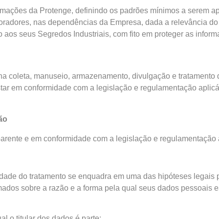
ormações da Protenge, definindo os padrões mínimos a serem a
aboradores, nas dependências da Empresa, dada a relevância do
 aos seus Segredos Industriais, com fito em proteger as inform
na coleta, manuseio, armazenamento, divulgação e tratamento 
tar em conformidade com a legislação e regulamentação aplicá
ão
sparente e em conformidade com a legislação e regulamentação 
lidade do tratamento se enquadra em uma das hipóteses legais
rmados sobre a razão e a forma pela qual seus dados pessoais 
 o titular dos dados é parte;