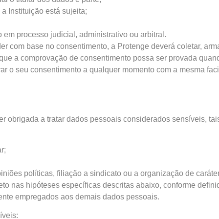
 Instituição está sujeita;
 em processo judicial, administrativo ou arbitral.
er com base no consentimento, a Protenge deverá coletar, arma
 que a comprovação de consentimento possa ser provada quando
irar o seu consentimento a qualquer momento com a mesma facilid
 obrigada a tratar dados pessoais considerados sensíveis, ta
r;
ões políticas, filiação a sindicato ou a organização de caráter r
to nas hipóteses específicas descritas abaixo, conforme defin
ente empregados aos demais dados pessoais.
veis: