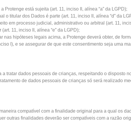
Protenge está sujeita (art. 11, inciso II, alínea “a” da LGPD);
 titular dos Dados é parte (art. 11, inciso II, alínea “d” da LG
o em processo judicial, administrativo ou arbitral (art. 11, inci
(art. 11, inciso II, alínea “e” da LGPD);
nas hipóteses legais acima, a Protenge deverá obter, de forma 
inciso I), e se assegurar de que este consentimento seja uma ma
a a tratar dados pessoais de crianças, respeitando o disposto 
ratamento de dados pessoais de crianças só será realizado me
maneira compatível com a finalidade original para a qual os d
uer outras finalidades deverão ser compatíveis com a razão ori