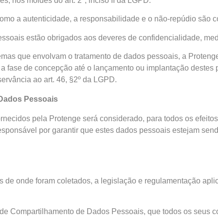
s, nos moldes do art. 2º, inciso II da LGPD.
 como a autenticidade, a responsabilidade e o não-repúdio sã
ssoais estão obrigados aos deveres de confidencialidade, med
mas que envolvam o tratamento de dados pessoais, a Protenge 
fase de concepção até o lançamento ou implantação destes pro
rvância ao art. 46, §2º da LGPD.
 Dados Pessoais
ornecidos pela Protenge será considerado, para todos os efeit
sponsável por garantir que estes dados pessoais estejam sendo
s de onde foram coletados, a legislação e regulamentação aplic
z de Compartilhamento de Dados Pessoais, que todos os seus co