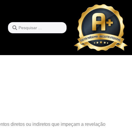
ntos diretos ou indiretos que impeçam a revelação