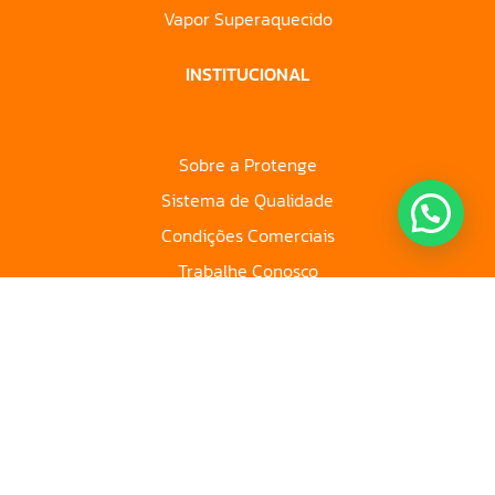
Vapor Superaquecido
INSTITUCIONAL
Sobre a Protenge
Sistema de Qualidade
Condições Comerciais
Trabalhe Conosco
Política de Privacidade
Canal do Titular
Conheça a Protenge!
Visite os nossos canais
digitais e mídias sociais.