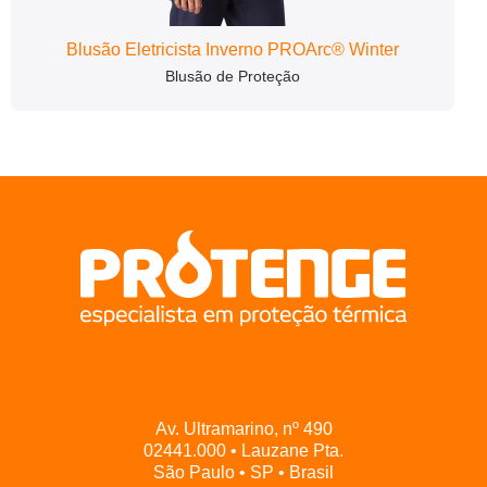
Blusão Eletricista Inverno PROArc® Winter
Blusão de Proteção
Av. Ultramarino, nº 490
02441.000 • Lauzane Pta.
São Paulo • SP • Brasil